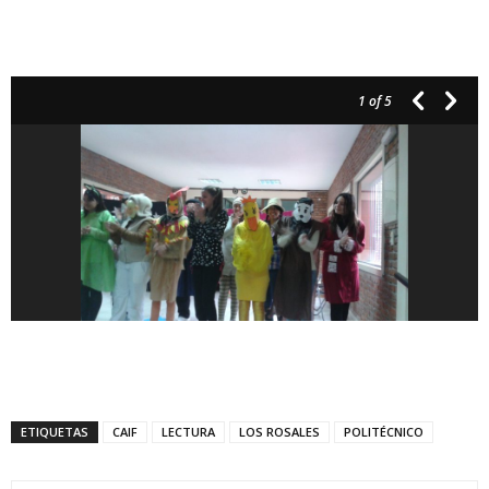
1
of 5
ETIQUETAS
CAIF
LECTURA
LOS ROSALES
POLITÉCNICO