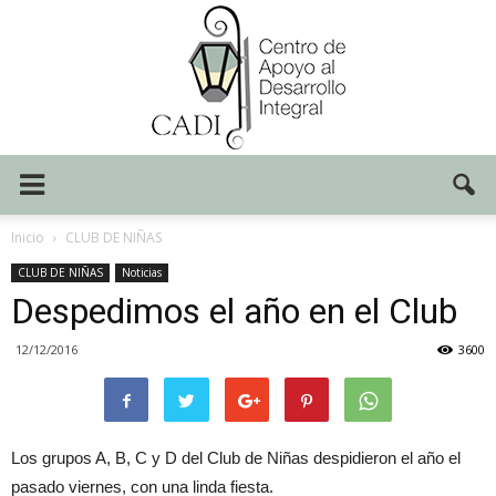
Centro
Inicio
CLUB DE NIÑAS
CLUB DE NIÑAS
Noticias
Despedimos el año en el Club
CADI
12/12/2016
3600
Los grupos A, B, C y D del Club de Niñas despidieron el año el
pasado viernes, con una linda fiesta.