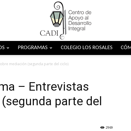
OS
PROGRAMAS
COLEGIO LOS ROSALES
CÓM
Centro
sobre mediación (segunda parte del ciclo)
ma – Entrevistas
 (segunda parte del
CADI
2969