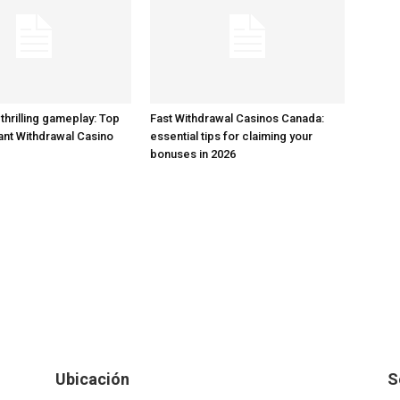
thrilling gameplay: Top
Fast Withdrawal Casinos Canada:
tant Withdrawal Casino
essential tips for claiming your
bonuses in 2026
Ubicación
S