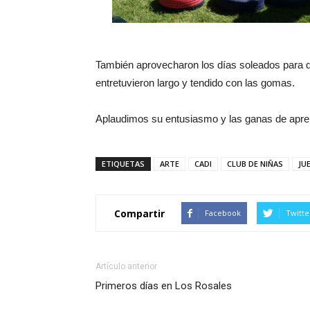
También aprovecharon los días soleados para dis
entretuvieron largo y tendido con las gomas.
Aplaudimos su entusiasmo y las ganas de apren
ETIQUETAS
ARTE
CADI
CLUB DE NIÑAS
JU
Compartir
Facebook
Twitte
Artículo anterior
Primeros días en Los Rosales