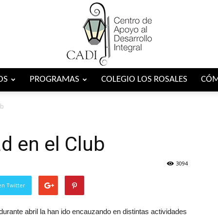
OS
PROGRAMAS
COLEGIO LOS ROSALES
CÓM
Centro
ub
d en el Club
CADI
3094
en Twitter
durante abril la han ido encauzando en distintas actividades