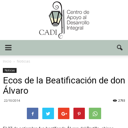
Centro
Inicio
Noticias
Noticias
Ecos de la Beatificación de don
CADI
Álvaro
22/10/2014
2793