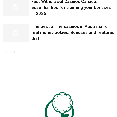
Fast Withdrawal Casinos Canada:
essential tips for claiming your bonuses
in 2026
The best online casinos in Australia for
real money pokies: Bonuses and features
that