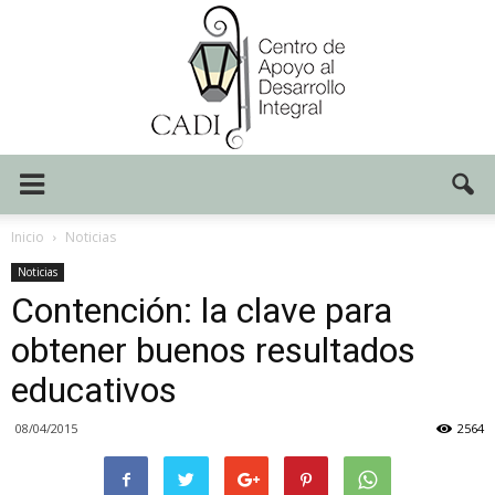
Centro
Inicio
Noticias
Noticias
Contención: la clave para
CADI
obtener buenos resultados
educativos
08/04/2015
2564