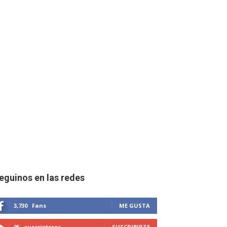
eguinos en las redes
3,730
Fans
ME GUSTA
95
suscriptores
SUSCRIBIRTE