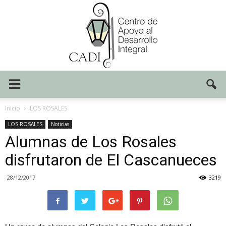
Centro
Inicio
LOS ROSALES
LOS ROSALES
Noticias
Alumnas de Los Rosales
CADI
disfrutaron de El Cascanueces
28/12/2017
3219