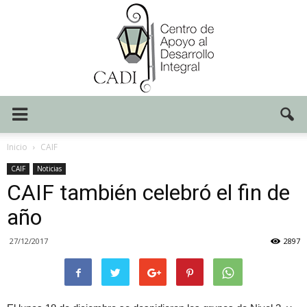
Centro
Inicio
CAIF
CAIF
Noticias
CAIF también celebró el fin de
CADI
año
27/12/2017
2897