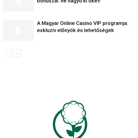
bónuszai: ne hagyd ki őket!
A Magyar Online Casino VIP programja:
exkluzív előnyök és lehetőségek