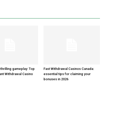
thrilling gameplay: Top
Fast Withdrawal Casinos Canada:
tant Withdrawal Casino
essential tips for claiming your
bonuses in 2026