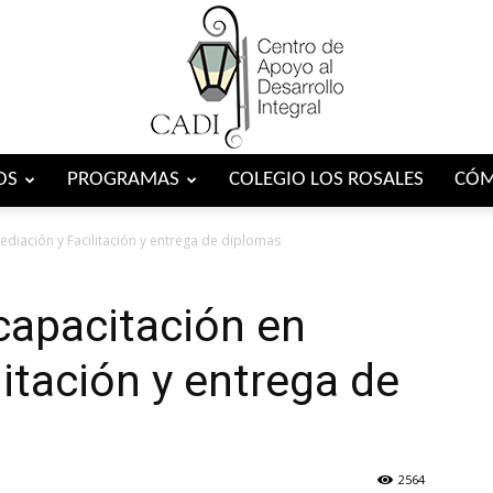
OS
PROGRAMAS
COLEGIO LOS ROSALES
CÓM
Centro
ediación y Facilitación y entrega de diplomas
capacitación en
itación y entrega de
CADI
2564