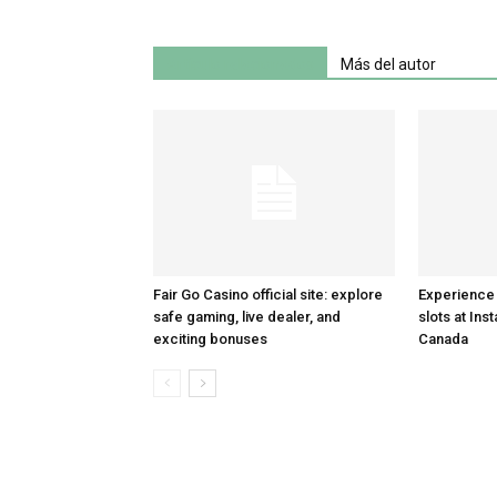
Artículo relacionados
Más del autor
Fair Go Casino official site: explore
Experience 
safe gaming, live dealer, and
slots at Ins
exciting bonuses
Canada