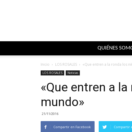
QUIÉNES SOM
Inicio
LOS ROSALES
«Que entren a la ronda los n
LOS ROSALES
Noticias
«Que entren a la 
mundo»
21/11/2016
Compartir en Facebook
Compartir 