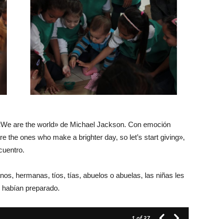
 «We are the world» de Michael Jackson. Con emoción
 the ones who make a brighter day, so let’s start giving»,
cuentro.
os, hermanas, tíos, tías, abuelos o abuelas, las niñas les
e habían preparado.
1
of 37