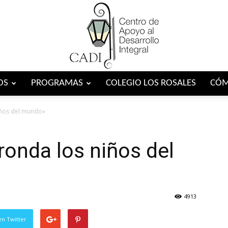
OS
PROGRAMAS
COLEGIO LOS ROSALES
CÓM
Centro
iños del mundo»
ronda los niños del
CADI
4913
en Twitter