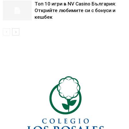
Топ 10 игри в NV Casino България:
Открийте любимите си с бонуси и
кешбек