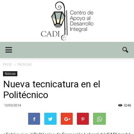
Centro
Inicio
Noticias
Noticias
Nueva tecnicatura en el
CADI
Politécnico
13/03/2014
3246