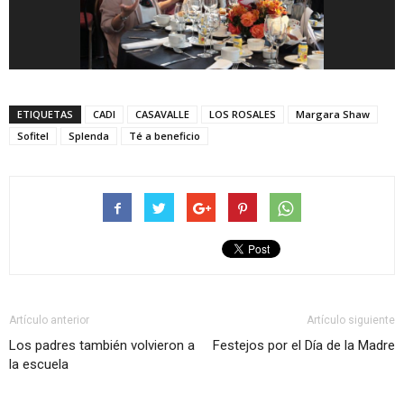
ETIQUETAS
CADI
CASAVALLE
LOS ROSALES
Margara Shaw
Sofitel
Splenda
Té a beneficio
Artículo anterior
Artículo siguiente
Los padres también volvieron a
Festejos por el Día de la Madre
la escuela