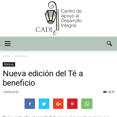
Centro
Inicio
Noticias
Noticias
Nueva edición del Té a
CADI
beneficio
04/06/2018
3273