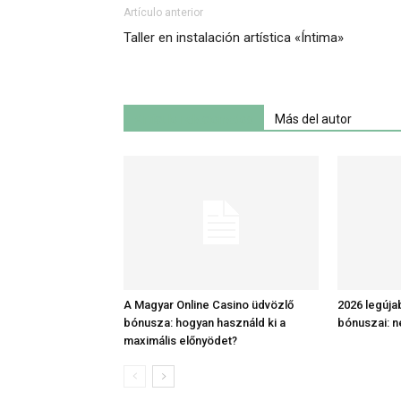
Artículo anterior
Taller en instalación artística «Íntima»
Artículo relacionados
Más del autor
A Magyar Online Casino üdvözlő
2026 legúja
bónusza: hogyan használd ki a
bónuszai: n
maximális előnyödet?