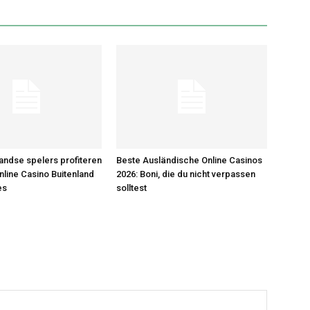
ndse spelers profiteren
Beste Ausländische Online Casinos
nline Casino Buitenland
2026: Boni, die du nicht verpassen
es
solltest