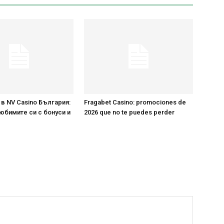
 в NV Casino България:
Fragabet Casino: promociones de
юбимите си с бонуси и
2026 que no te puedes perder