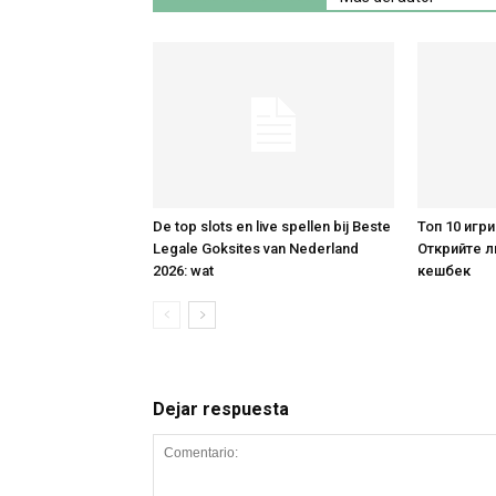
De top slots en live spellen bij Beste
Топ 10 игри
Legale Goksites van Nederland
Открийте л
2026: wat
кешбек
Dejar respuesta