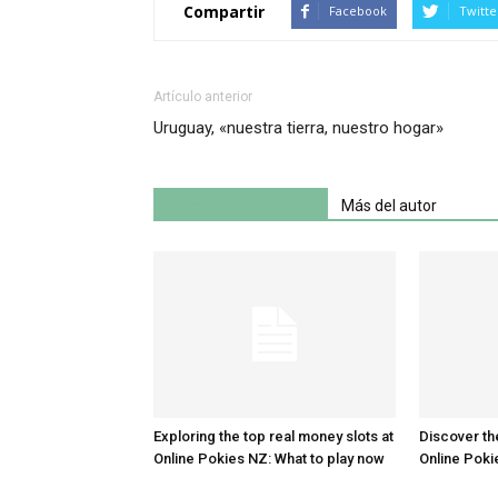
Compartir
Facebook
Twitte
Artículo anterior
Uruguay, «nuestra tierra, nuestro hogar»
Artículo relacionados
Más del autor
Exploring the top real money slots at
Discover th
Online Pokies NZ: What to play now
Online Poki