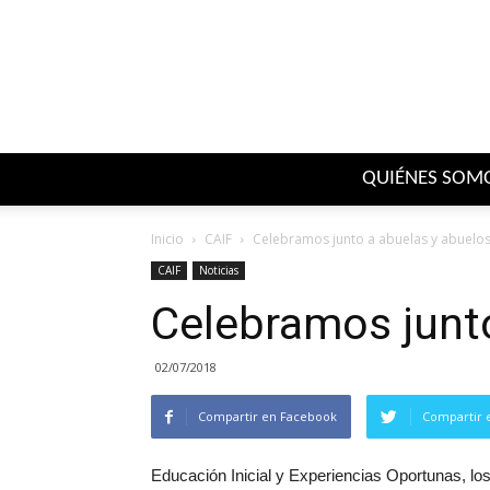
QUIÉNES SOM
Inicio
CAIF
Celebramos junto a abuelas y abuelo
CAIF
Noticias
Celebramos junto
02/07/2018
Compartir en Facebook
Compartir 
Educación Inicial y Experiencias Oportunas, lo