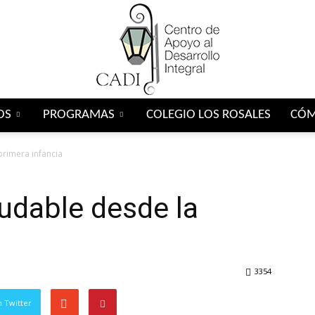
OS
PROGRAMAS
COLEGIO LOS ROSALES
CÓM
Centro
primera infancia
udable desde la
CADI
3354
 Twitter