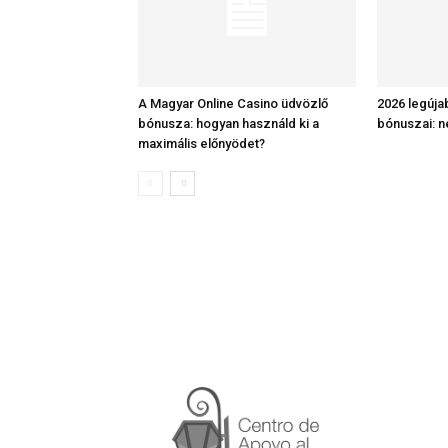
A Magyar Online Casino üdvözlő
2026 legúja
bónusza: hogyan használd ki a
bónuszai: n
maximális előnyödet?