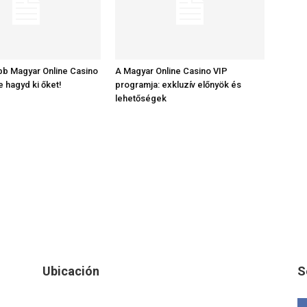
bb Magyar Online Casino
A Magyar Online Casino VIP
e hagyd ki őket!
programja: exkluzív előnyök és
lehetőségek
Ubicación
S